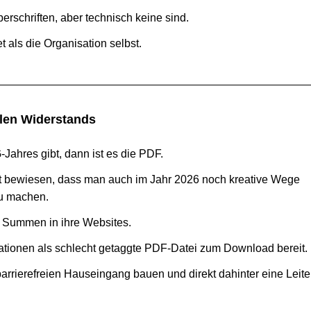
er­schrif­ten, aber tech­nisch keine sind.
 als die Orga­ni­sa­tion selbst.
a­len Widerstands
ahres gibt, dann ist es die PDF.
nt bewie­sen, dass man auch im Jahr
2026
noch krea­tive Wege
 zu machen.
che Summen in ihre Websites.
r­ma­tio­nen als schlecht getaggte PDF-Datei zum Down­load bereit.
r­rie­re­freien Haus­ein­gang bauen und direkt dahin­ter eine Leite