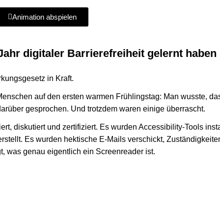
Ani­ma­tion abspielen
hr digi­ta­ler Barriere­freiheit gelernt haben
rkungs­gesetz in Kraft.
 Men­schen auf den ersten warmen Früh­lings­tag: Man wusste, da
r­über gespro­chen. Und trotz­dem waren einige überrascht.
t, dis­ku­tiert und zer­ti­fi­ziert. Es wurden Accessibility-Tools inst
rstellt. Es wurden hek­ti­sche E‑Mails ver­schickt, Zustän­dig­kei­te
t, was genau eigent­lich ein Screen­rea­der ist.