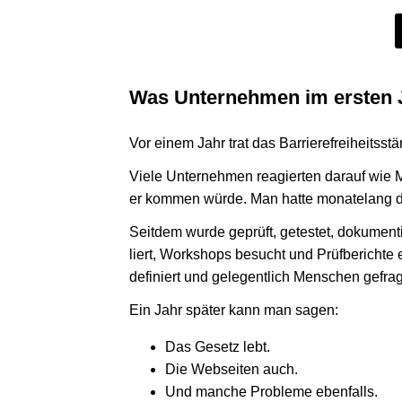
Was Unter­neh­men im ersten Ja
Vor einem Jahr trat das Barriere­freiheits­stä
Viele Unter­neh­men reagier­ten darauf wie
er kommen würde. Man hatte mona­te­lang da
Seit­dem wurde geprüft, getes­tet, doku­men­tier
liert, Work­shops besucht und Prüf­be­richte e
defi­niert und gele­gent­lich Men­schen gefrag
Ein Jahr später kann man sagen:
Das Gesetz lebt.
Die Web­sei­ten auch.
Und manche Pro­bleme ebenfalls.