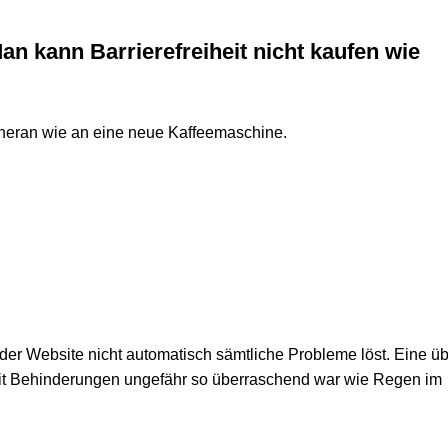
an kann Barriere­freiheit nicht kaufen wie
heran wie an eine neue Kaffeemaschine.
er Web­site nicht auto­ma­tisch sämt­li­che Pro­bleme löst. Eine ü
it Behin­de­run­gen unge­fähr so über­ra­schend war wie Regen im