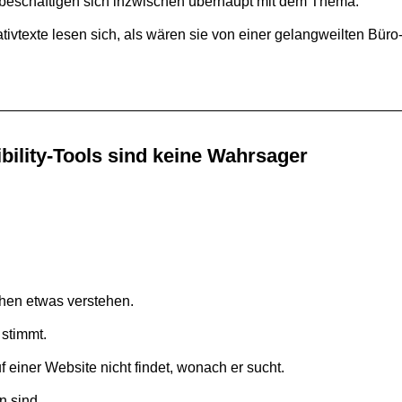
n beschäf­ti­gen sich inzwi­schen über­haupt mit dem Thema.
­tiv­texte lesen sich, als wären sie von einer gelang­weil­ten Büro
ibility-Tools sind keine Wahrsager
.
chen etwas verstehen.
 stimmt.
 einer Web­site nicht findet, wonach er sucht.
n sind.