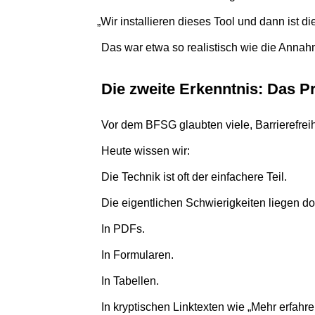
„
Wir instal­lie­ren dieses Tool und dann ist die
Das war etwa so rea­lis­tisch wie die Annahm
Die zweite Erkennt­nis: Das P
Vor dem BFSG glaub­ten viele, Barriere­freih
Heute wissen wir:
Die Tech­nik ist oft der ein­fa­chere Teil.
Die eigent­li­chen Schwie­rig­kei­ten liegen d
In PDFs.
In For­mu­la­ren.
In Tabel­len.
In kryp­ti­schen Link­tex­ten wie
„
Mehr erfahre