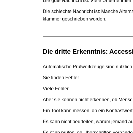
Die gute Nach­richt ist: Viele Unter­neh­me
Die schlechte Nach­richt ist: Manche Alter­na
klam­mer geschrie­ben worden.
Die dritte Erkennt­nis: Access
Auto­ma­ti­sche Prüf­werk­zeuge sind nützlich
Sie finden Fehler.
Viele Fehler.
Aber sie können nicht erken­nen, ob Men­s
Ein Tool kann messen, ob ein Kon­trast­wert
Es kann nicht beur­tei­len, warum jemand auf
Es kann prüfen, ob Über­schrif­ten vor­han­de