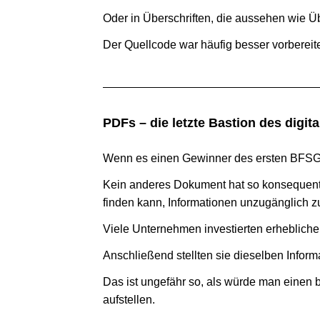
Oder in Über­schrif­ten, die aus­se­hen wie Üb
Der Quell­code war häufig besser vor­be­rei­tet
PDFs – die letzte Bas­tion des digi­t
Wenn es einen Gewin­ner des ersten BFSG-J
Kein ande­res Doku­ment hat so kon­se­que
finden kann, Infor­ma­tio­nen unzu­gäng­lich
Viele Unter­neh­men inves­tier­ten erheb­li­
Anschlie­ßend stell­ten sie die­sel­ben Info
Das ist unge­fähr so, als würde man einen ba
aufstellen.