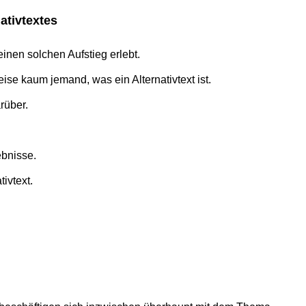
nativtextes
inen sol­chen Auf­stieg erlebt.
eise kaum jemand, was ein Alter­na­tiv­text ist.
arüber.
ebnisse.
tivtext.