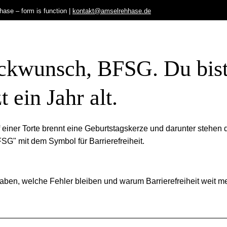
ase – form is function |
kontakt@amselrehhase.de
ück­wunsch, BFSG. Du bis
zt ein Jahr alt.
ben, welche Fehler bleiben und warum Barrierefreiheit weit m