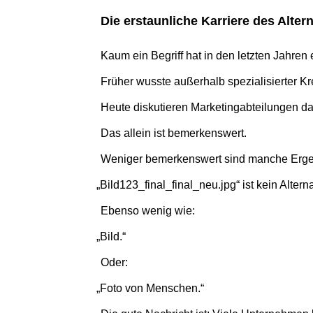
Die erstaun­li­che Kar­riere des Alter
Kaum ein Begriff hat in den letz­ten Jahren e
Früher wusste außer­halb spe­zia­li­sier­ter Kr
Heute dis­ku­tie­ren Mar­ke­ting­ab­tei­lun­gen d
Das allein ist bemerkenswert.
Weni­ger bemer­kens­wert sind manche Erg
„
Bild
123
_final_final_neu.jpg“ ist kein Alterna
Ebenso wenig wie:
„
Bild.“
Oder:
„
Foto von Menschen.“