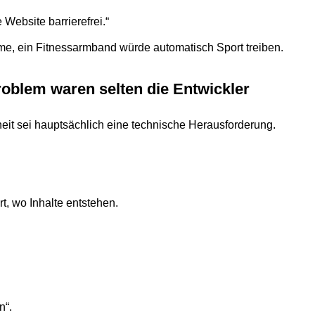
 Web­site barrierefrei.“
e, ein Fit­ness­arm­band würde auto­ma­tisch Sport treiben.
ro­blem waren selten die Entwickler
eit sei haupt­säch­lich eine tech­ni­sche Herausforderung.
ort, wo Inhalte entstehen.
n“.