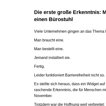
Die erste große Erkennt­nis: M
einen Bürostuhl
Viele Unter­neh­men gingen an das Thema 
Man braucht eine.
Man bestellt eine.
Jemand instal­liert sie.
Fertig.
Leider funk­tio­niert Barriere­freiheit nicht so.
Es stellte sich heraus, dass ein Widget auf d
ra­schende Erkennt­nis, die für Men­schen m
November.
Trotz­dem war die Hoff­nung weit verbreitet: