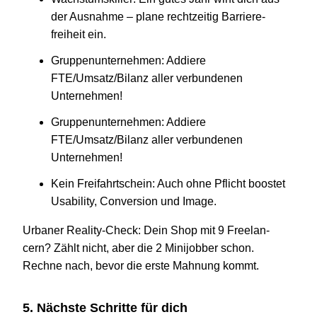
der Aus­nahme – plane recht­zei­tig Barriere­
freiheit ein.
Grup­pen­un­ter­neh­men: Addiere
FTE/Umsatz/Bilanz aller ver­bun­de­nen
Unternehmen!
Grup­pen­un­ter­neh­men: Addiere
FTE/Umsatz/Bilanz aller ver­bun­de­nen
Unternehmen!
Kein Frei­fahrt­schein: Auch ohne Pflicht boos­tet
Usa­bi­lity, Con­ver­sion und Image.
Urba­ner Reality-Check: Dein Shop mit
9
Free­lan­
cern? Zählt nicht, aber die
2
Mini­job­ber schon.
Rechne nach, bevor die erste Mah­nung kommt.
5
. Nächste Schritte für dich