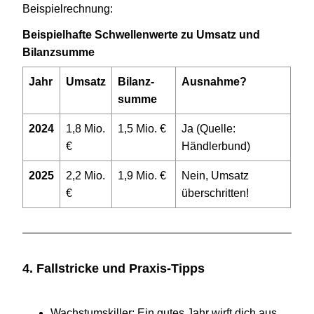
Bei­spiel­rech­nung:
Bei­spiel­hafte Schwel­len­werte zu Umsatz und
Bilanzsumme
Jahr
Umsatz
Bilanz­
Aus­nahme?
summe
2024
1
,
8
Mio.
1
,
5
Mio. €
Ja (Quelle:
€
Händlerbund)
2025
2
,
2
Mio.
1
,
9
Mio. €
Nein, Umsatz
€
überschritten!
4
. Fall­stri­cke und Praxis-Tipps
Wachs­tums­kil­ler: Ein gutes Jahr wirft dich aus