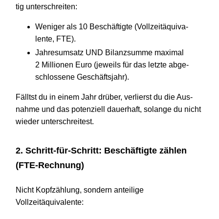
tig unterschreiten:
Weni­ger als
10
Beschäftigte (Voll­zeit­äqui­va­
lente, FTE).
Jah­res­um­satz UND Bilanz­summe maxi­mal
2
Mil­lio­nen Euro (jeweils für das letzte abge­
schlos­sene Geschäftsjahr).
Fälltst du in einem Jahr drüber, ver­lierst du die Aus­
nahme und das poten­zi­ell dau­er­haft, solange du nicht
wieder unterschreitest.
2
. Schritt-für-Schritt: Beschäftigte zählen
(FTE-Rechnung)
Nicht Kopf­zäh­lung, son­dern antei­lige
Vollzeitäquivalente: