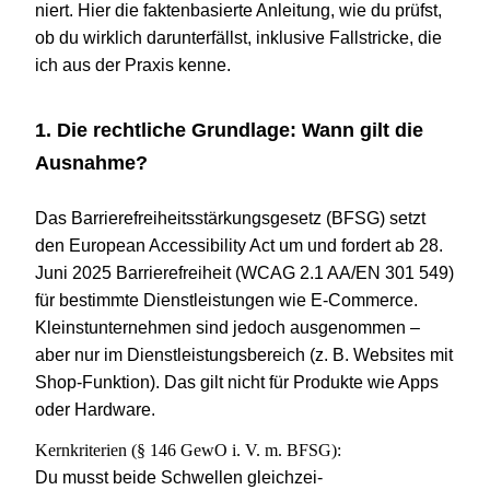
niert. Hier die fak­ten­ba­sierte Anlei­tung, wie du prüfst,
ob du wirk­lich dar­un­ter­fällst, inklu­sive Fall­stri­cke, die
ich aus der Praxis kenne.
1
. Die recht­li­che Grund­lage: Wann gilt die
Ausnahme?
Das Barriere­freiheits­stärkungs­gesetz (BFSG) setzt
den Euro­pean Acces­si­bi­lity Act um und for­dert ab
28
.
Juni
2025
Barriere­freiheit (WCAG
2
.
1
AA/EN
301
549
)
für bestimmte Dienst­leis­tun­gen wie E‑Commerce.
Kleinst­unter­nehmen sind jedoch aus­ge­nom­men –
aber nur im Dienst­leis­tungs­be­reich (z. B. Web­sites mit
Shop-Funktion). Das gilt nicht für Pro­dukte wie Apps
oder Hardware.
Kern­kri­te­rien (§
146
GewO i. V. m. BFSG):
Du musst beide Schwel­len gleich­zei­