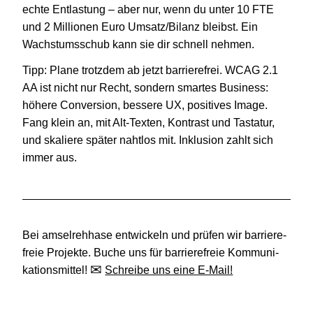
echte Ent­las­tung – aber nur, wenn du unter
10
FTE
und
2
Mil­lio­nen Euro Umsatz/Bilanz bleibst. Ein
Wachs­tums­schub kann sie dir schnell nehmen.
Tipp: Plane trotz­dem ab jetzt barriere­frei. WCAG
2
.
1
AA ist nicht nur Recht, son­dern smar­tes Busi­ness:
höhere Con­ver­sion, bes­sere UX, posi­ti­ves Image.
Fang klein an, mit Alt-Texten, Kon­trast und Tas­ta­tur,
und ska­liere später naht­los mit. Inklu­sion zahlt sich
immer aus.
Bei
amsel­reh­hase
ent­wi­ckeln und prüfen wir bar­rie­re­
freie Pro­jekte
. Buche uns für bar­rie­re­freie Kom­mu­ni­
ka­ti­ons­mit­tel!
Schreibe uns eine E‑Mail!