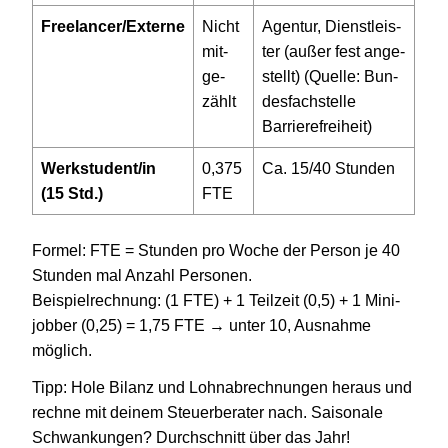
Freelancer/Externe
Nicht
Agen­tur, Dienst­leis­
mit­
ter (außer fest ange­
ge­
stellt) (Quelle: Bun­
zählt
des­fach­stelle
Barrierefreiheit)
Werkstudent/in
0
,
375
Ca.
15
/
40
Stunden
(
15
Std.)
FTE
Formel: FTE = Stun­den pro Woche der Person je
40
Stun­den mal Anzahl Per­so­nen.
Bei­spiel­rech­nung: (
1
FTE) +
1
Teil­zeit (
0
,
5
) +
1
Mini­
job­ber (
0
,
25
) =
1
,
75
FTE → unter
10
, Aus­nahme
möglich.
Tipp: Hole Bilanz und Lohn­ab­rech­nun­gen heraus und
rechne mit deinem Steu­er­be­ra­ter nach. Sai­so­nale
Schwan­kun­gen? Durch­schnitt über das Jahr!