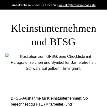
amselrehhase – form is function |
kontakt@amselrehhase.de
Kleinst­unter­nehmen
und BFSG
BFSG-Ausnahme für Kleinstunternehmen: So
berechnest du FTE (Mitarbeiter) und