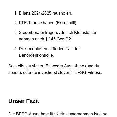
Bilanz
2024
/
2025
rausholen.
FTE-Tabelle bauen (Excel hilft).
Steu­er­be­ra­ter fragen:
„
Bin ich Kleinst­unter­
nehmen nach §
146
GewO?“
Doku­men­tie­ren – für den Fall der
Behördenkontrolle.
So stellst du sicher: Ent­we­der Aus­nahme (und du
sparst), oder du inves­tierst clever in BFSG-Fitness.
Unser Fazit
Die BFSG-Ausnahme für Kleinst­unter­nehmen ist eine