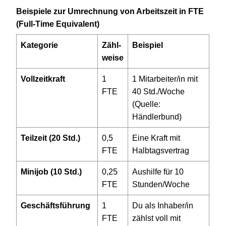
Bei­spiele zur Umrech­nung von Arbeits­zeit in FTE
(Full-Time Equivalent)
Kate­go­rie
Zähl­
Bei­spiel
weise
Voll­zeit­kraft
1
1
Mitarbeiter/in mit
FTE
40
Std./Woche
(Quelle:
Händlerbund)
Teil­zeit (
20
Std.)
0
,
5
Eine Kraft mit
FTE
Halbtagsvertrag
Mini­job (
10
Std.)
0
,
25
Aus­hilfe für
10
FTE
Stunden/Woche
Geschäfts­füh­rung
1
Du als Inhaber/in
FTE
zählst voll mit