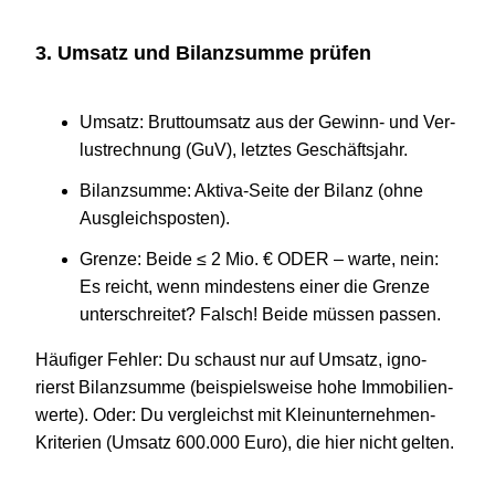
3
. Umsatz und Bilanz­summe prüfen
Umsatz: Brut­to­um­satz aus der Gewinn- und Ver­
lust­rech­nung (GuV), letz­tes Geschäftsjahr.
Bilanz­summe: Aktiva-Seite der Bilanz (ohne
Ausgleichsposten).
Grenze: Beide ≤
2
Mio. € ODER – warte, nein:
Es reicht, wenn min­des­tens einer die Grenze
unter­schrei­tet? Falsch! Beide müssen passen.
Häu­fi­ger Fehler: Du schaust nur auf Umsatz, igno­
rierst Bilanz­summe (bei­spiels­weise hohe Immo­bi­li­en­
werte). Oder: Du ver­gleichst mit Kleinunternehmen-
Kriterien (Umsatz
600
.
000
Euro), die hier nicht gelten.