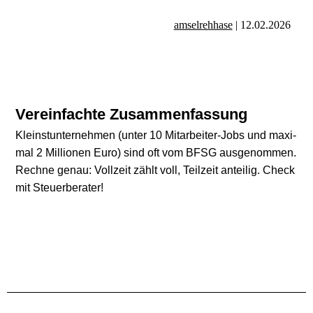
amsel­reh­hase
|
12
.
02
.
2026
Ver­ein­fachte Zusammenfassung
Kleinst­unter­nehmen (unter
10
Mitarbeiter-Jobs und maxi­
mal
2
Mil­lio­nen Euro) sind oft vom BFSG aus­ge­nom­men.
Rechne genau: Voll­zeit zählt voll, Teil­zeit antei­lig. Check
mit Steuerberater!