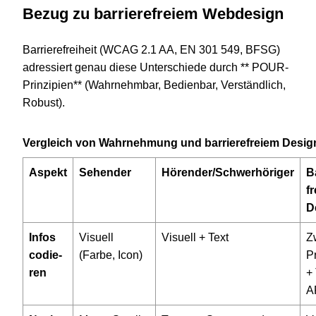
Bezug zu bar­rie­re­freiem Webdesign
Barriere­freiheit (WCAG
2
.
1
AA, EN
301
549
, BFSG)
adres­siert genau diese Unter­schiede durch ** POUR-
Prinzipien** (Wahr­nehm­bar, Bedien­bar, Ver­ständ­lich,
Robust).
Ver­gleich von Wahr­neh­mung und bar­rie­re­freiem Desig
Aspekt
Sehen­der
Hörender/Schwerhöriger
B
f
D
Infos
Visu­ell
Visu­ell + Text
Z
codie­
(Farbe, Icon)
Pr
ren
+
A