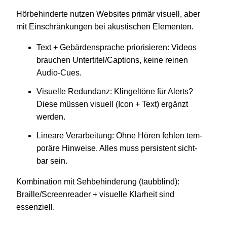
Hör­be­hin­derte nutzen Web­sites primär visu­ell, aber
mit Ein­schrän­kun­gen bei akus­ti­schen Elementen.
Text + Gebär­den­spra­che prio­ri­sie­ren: Videos
brau­chen Untertitel/Captions, keine reinen
Audio-Cues.
Visu­elle Red­un­danz: Klin­gel­töne für Alerts?
Diese müssen visu­ell (Icon + Text) ergänzt
werden.
Lineare Ver­ar­bei­tung: Ohne Hören fehlen tem­
po­räre Hin­weise. Alles muss per­sis­tent sicht­
bar sein.
Kom­bi­na­tion mit Seh­be­hin­de­rung (taub­blind):
Braille/Screenreader + visu­elle Klar­heit sind
essenziell.