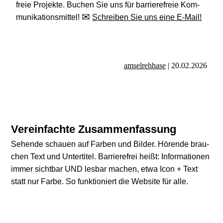
freie Pro­jekte
. Buchen Sie uns für bar­rie­re­freie Kom­
mu­ni­ka­ti­ons­mit­tel!
Schrei­ben Sie uns eine E‑Mail!
amsel­reh­hase
|
20
.
02
.
2026
Ver­ein­fachte Zusammenfassung
Sehende schauen auf Farben und Bilder. Hörende brau­
chen Text und Unter­ti­tel. Barriere­frei heißt: Infor­ma­tio­nen
immer sicht­bar UND lesbar machen, etwa Icon + Text
statt nur Farbe. So funk­tio­niert die Web­site für alle.