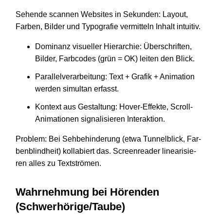
Sehende scan­nen Web­sites in Sekun­den: Layout,
Farben, Bilder und Typo­gra­fie ver­mit­teln Inhalt intuitiv.
Domi­nanz visu­el­ler Hier­ar­chie: Über­schrif­ten,
Bilder, Farb­codes (grün = OK) leiten den Blick.
Par­al­lel­ver­ar­bei­tung: Text + Grafik + Ani­ma­tion
werden simul­tan erfasst.
Kon­text aus Gestal­tung: Hover-Effekte, Scroll-
Animationen signa­li­sie­ren Interaktion.
Pro­blem: Bei Seh­be­hin­de­rung (etwa Tun­nel­blick, Far­
ben­blind­heit) kol­la­biert das. Screen­rea­der linea­ri­sie­
ren alles zu Textströmen.
Wahr­neh­mung bei Hören­den
(Schwerhörige/Taube)