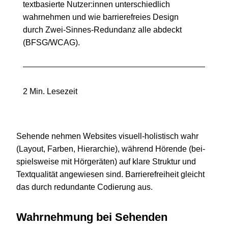
textbasierte Nutzer:innen unterschiedlich
wahrnehmen und wie barrierefreies Design
durch Zwei-Sinnes-Redundanz alle abdeckt
(BFSG/WCAG).
2 Min. Lesezeit
Sehende nehmen Web­sites visuell-holistisch wahr
(Layout, Farben, Hier­ar­chie), wäh­rend Hörende (bei­
spiels­weise mit Hör­ge­rä­ten) auf klare Struk­tur und
Text­qua­li­tät ange­wie­sen sind. Barriere­freiheit gleicht
das durch red­un­dante Codie­rung aus.
Wahr­neh­mung bei Sehenden