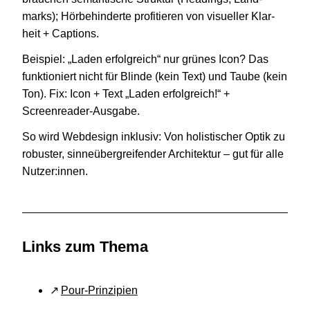
marks); Hör­be­hin­derte pro­fi­tie­ren von visu­el­ler Klar­
heit + Captions.
Bei­spiel:
„
Laden erfolg­reich“ nur grünes Icon? Das
funk­tio­niert nicht für Blinde (kein Text) und Taube (kein
Ton). Fix: Icon + Text
„
Laden erfolg­reich!“ +
Screenreader-Ausgabe.
So wird Web­de­sign inklu­siv: Von holis­ti­scher Optik zu
robus­ter, sin­ne­über­grei­fen­der Archi­tek­tur – gut für alle
Nutzer:innen.
Links zum Thema
Pour-Prinzipien