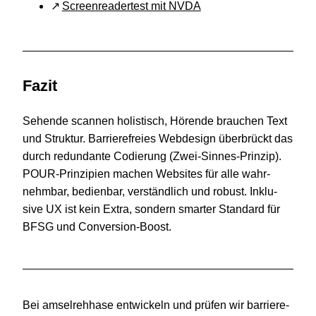
Screen­rea­der­test mit NVDA
Fazit
Sehende scan­nen holis­tisch, Hörende brau­chen Text
und Struk­tur. Barriere­freies Web­de­sign über­brückt das
durch red­un­dante Codie­rung (Zwei-Sinnes-Prinzip).
POUR-Prinzipien machen Web­sites für alle wahr­
nehm­bar, bedien­bar, ver­ständ­lich und robust. Inklu­
sive UX ist kein Extra, son­dern smar­ter Stan­dard für
BFSG und Conversion-Boost.
Bei
amsel­reh­hase
ent­wi­ckeln und prüfen wir bar­rie­re­